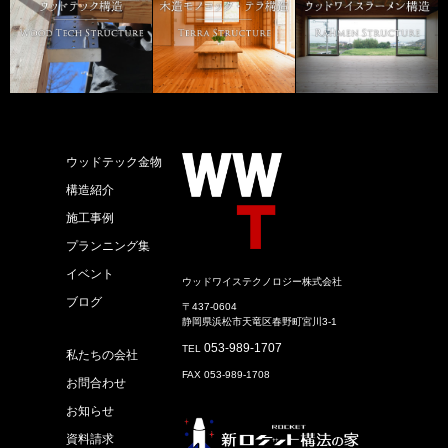
ウッドテック金物
構造紹介
施工事例
プランニング集
イベント
ウッドワイステクノロジー株式会社
ブログ
〒437-0604
静岡県浜松市天竜区春野町宮川3-1
053-989-1707
TEL
私たちの会社
FAX 053-989-1708
お問合わせ
お知らせ
資料請求