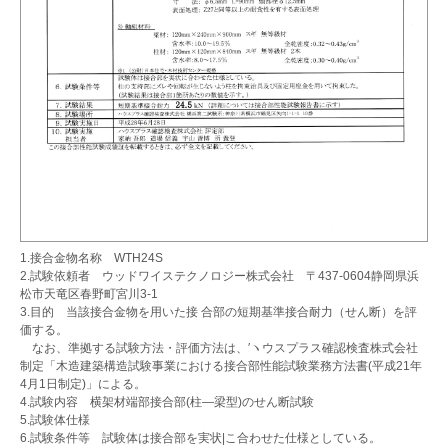
1.接合金物名称 WTH24S
2.試験依頼者 ウッドワイステクノロジー株式会社 〒437-0604静岡県浜
松市天竜区春野町宮川3-1
3.目的 当該接合金物を用いた接 合部の短期基準接合耐力（せん断）を評
価する。
なお、準拠する試験方法・評価方法は、′ヽウスプラス確認検査株式会社
制定「木造建築構造試験事業における接合部性能試験業務方法書(平成21年
4月1日制定)」による。
4.試験内容 横架材端部接合部(柱―梁型)のせん断試験
5.試験体仕様
6.試験条件等 試験体は接合部を実状|こ合わせた仕様としている。