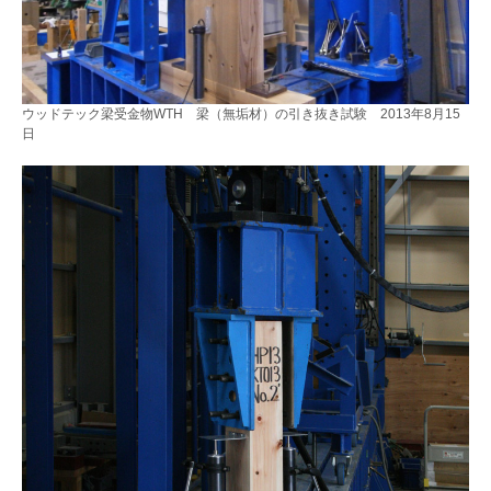
ウッドテック梁受金物WTH 梁（無垢材）の引き抜き試験 2013年8月15
日