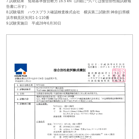
7.試験結果 短期基準接合耐力 16.5 kN（詳細については接合部性能試験報
告書に示す）
8.試験場所 ハウス
プ
ラス確認検査株式会社 横浜第二試験所:神奈||1県横
浜市鶴見区矢同1-1-110番
9.試験実施日 平成28年6月30日