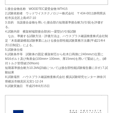
1.接合金物名称 WOODTEC梁受金物 WTH15
2.試験依頼者 ウッドワイステクノロジー株式会社 〒434-0011静岡県浜
松市浜北区上島457-10
3.目的 当該接合金物を用いた接合部の短期基準接合耐力(引張)を評価す
る。
4.試験内容 横架材端部接合部(柱―梁型)の引張試験
なお、準拠する試験方法・評価方法は、ハウスプラス確認検査株式会社制
定「木造建築構造試験事業における接合部性能試験業務方法書(平成21年4
月1日制定)」による。
5.試験体仕様
6.試験条件等 試験体の固定:横架材芯から柱木口両側に240mmの位置に
M16ボルト及び角座金(100mm× 100mm、厚15mm)を用いて緊結した。(締
付トルク管理値150Nom)
短期基準接合耐力10.2kN(詳細については接合部性能試験報告書に示す) 7.試
験結果
8.試験場所 ハウスプラス確認検査株式会社 横浜試験研究センター:神奈川
県横浜市鶴見区元宮1-12-24
9.試験実施日 平成25年8月15日