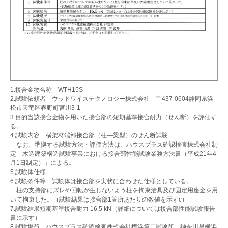
1.接合金物名称 WTH15S
2.試験依頼者 ウッドワイステクノロジー株式会社 〒437-0604静岡県浜
松市天竜区春野町宮川3-1
3.目的当該接合金物を用いた接合部の短期基準接合耐力（せん断）を評価す
る。
4.試験内容 横架材端部接合部（柱―梁型）のせん断試験
なお、準拠する試験方法・評価方法は、ハウスプラス確認検査株式会社制
定「木造建築構造試験事業における接合部性能試験業務方法書（平成21年4
月1日制定）」による。
5.試験体仕様
6.試験条件等 試験体は接合部を実状に合わせた仕様としている。
柱の支持部にズレや回転が生じないよう柱を拘束治具及び固定用座金を用
いて拘束した。（試験結果は接合部1箇所あたりの数値を示すc）
7.試験結果短期基準接合耐力 16.5 kN（詳細については接合部性能試験報告
書に示す）
8.試験場所 ハウス
プ
ラス確認検査株式会社横浜第二試験所 神奈川県横浜