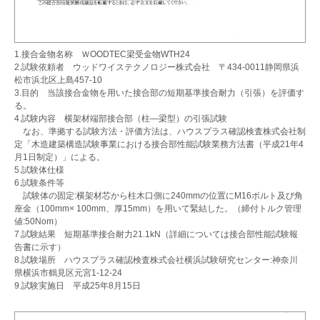
1.接合金物名称 ＷOODTEC梁受金物WTH24
2.試験依頼者 ウッドワイステクノロジー株式会社 〒434-0011静岡県浜
松市浜北区上島457-10
3.目的 当該接合金物を用いた接合部の短期基準接合耐力（引張）を評価す
る。
4.試験内容 横架材端部接合部（柱―梁型）の引張試験
なお、準拠する試験方法・評価方法は、ハウスプラス確認検査株式会社制
定
「木造建築構造試験事
業における接合部性能試験業務方法書（平成21年4
月1日制定）」による。
5.試験体仕様
6.試験条件等
試験体の固定:横架材芯から柱木口側に240mmの位置にM16ボルト及び角
座金（100mm× 100mm、厚15mm）を用いて緊結した。（締付トルク管理
値:50Nom）
7.試験結果 短期基準接合耐力21.1kN（詳細については接合部性能試験報
告書に示す）
8.試験場所 ハウスプラス確認検査株式会社横浜試験研究センター:神奈川
県横浜市鶴見区元宮1-12-24
9.試験実施日 平成25年8月15日