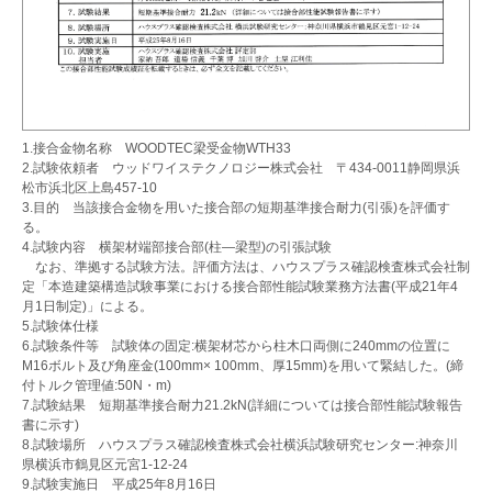
1.接合金物名称 WOODTEC梁受金物WTH33
2.試験依頼者 ウッドワイステクノロジー株式会社 〒434-0011静岡県浜
松市浜北区上島457-10
3.目的 当該接合金物を用いた接合部の短期基準接合耐力(引張)を評価す
る。
4.試験内容 横架材端部接合部(柱―梁型)の引張試験
なお、準拠する試験方法。評価方法は、ハウスプラス確認検査株式会社制
定「本造建築構造試験事業における接合部性能試験業務方法書(平成21年4
月1日制定)」による。
5.試験体仕様
6.試験条件等 試験体の固定:横架材芯から柱木口両側に240mmの位置に
M16ボルト及び角座金(100mm× 100mm、厚15mm)を用いて緊結した。(締
付トルク管理値:50N・m)
7.試験結果 短期基準接合耐力21.2kN(詳細については接合部性能試験報告
書に示す)
8.試験場所 ハウスプラス確認検査株式会社横浜試験研究センター:神奈川
県横浜市鶴見区元宮1-12-24
9.試験実施日 平成25年8月16日