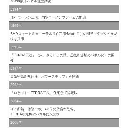
28mm剛床パネル強度試験
1994年
HRFラーメン工法、門型ラーメンフレームの開発
1995年
RHDロケット金物（一般木造住宅用金物仕口）の開発（ダクタイル鋳
鉄を採用）
1996年
「TERRA工法」（床、さくりはめ壁、屋根を無垢のパネル化）の開
発
1997年
高気密高断熱仕様「パワーステップ」を開発
2002年
「ロケット・TERRA 工法」住宅形式認定取
2004年
NTS断熱一体壁パネル4.8倍の壁倍率取得。
TERRA杉無垢壁パネル防火試験
2005年