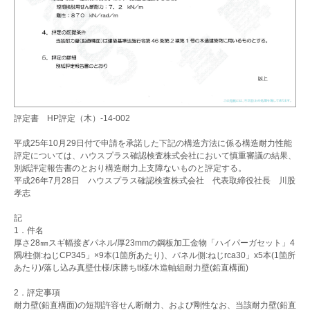
評定書 HP評定（木）-14-002
平成25年10月29日付で申請を承諾した下記の構造方法に係る構造耐力性能
評定については、ハウスプラス確認検査株式会社において慎重審議の結果、
別紙評定報告書のとおり構造耐力上支障ないものと評定する。
平成26年7月28日 ハウスプラス確認検査株式会社 代表取締役社長 川股
孝志
記
1．件名
厚さ28㎜スギ幅接ぎパネル/厚23mmの鋼板加工金物「ハイパーガセット」4
隅/柱側:ねじCP345」×9本(1箇所あたり)、パネル側:ねじrca30」x5本(1箇所
あたり)/落し込み真壁仕様/床勝ちtt樣/木造軸組耐力壁(鉛直構面)
2
．
評定事項
耐力壁(鉛直構面)の短期許容せん断耐力、および剛性なお、当該耐力壁(鉛直