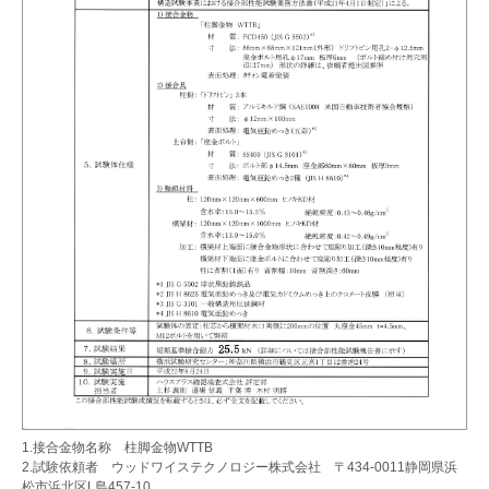
1.接合金物名称 柱脚金物WTTB
2.試験依頼者 ウッドワイステクノロジー株式会社 〒434-0011静岡県浜
松市浜北区L島457-10