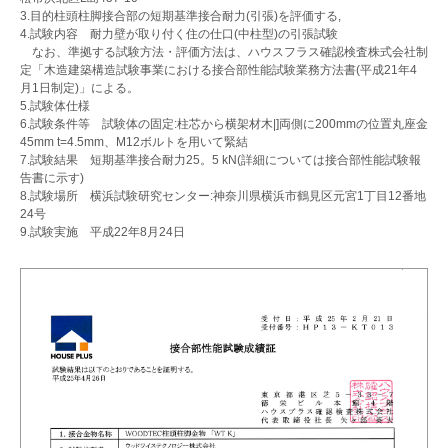
3.目的柱頭柱脚接合部の短期基準接合耐力(引張)を評価する,
4.試験内容 耐力壁が取り付く住の仕口(中柱型)の引張試験
なお、準拠する試験方法・評価方法は、ハウスフラス確認検査株式会社制
定「木造建築構造試験事業における接合部性能試験業務方法書(平成21年4
月1日制定)」による。
5.試験体仕様
6.試験条件等 試験体の固定:柱芯から横架材木|]両側に200mmの位置丸座金
45mm t=4.5mm、M12ボルトを用いて緊結
7.試験結果 短期基準接合耐力25。5 kN(詳細については接合部性能試験報
告書に示す)
8.試験場所 横浜試験研究センター:神奈川県横浜市鶴見区元宮1丁目12番地
24号
9.試験実施 平成22年8月24日