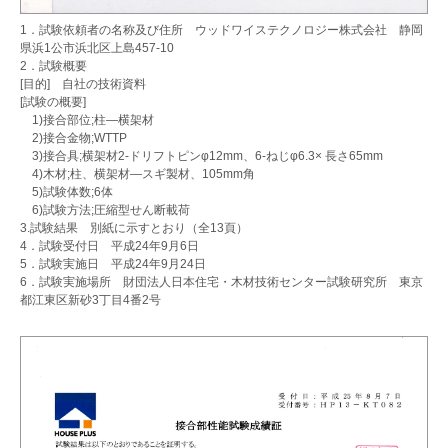
1．試験依頼者の名称及び住所 ウッドワイステクノロジー株式会社 静岡
県浜1公市浜北区上島457-10
2
．
試験概要
[目的] 自社の技術資料
[試験の概要]
1)接合部位;柱―横架材
2)接合金物;WTTP
3)接合具;横架材2-ドリフトピンφ12mm、6-ねじφ6.3× 長さ65mm
4)木材;柱、横架材―スギ製材、105mm角
5)試験体数;6体
6)試験方法;圧縮型せん断載荷
3.試験結果 別紙に示すとおり（全13頁）
4．試験受付日 平成24年9月6日
5．試験実施日
平成24年9月24日
6．試験実施場所 財団法人日本住宅・木材技術センター試験研究所 東京
都江東区新砂3丁目4番2号