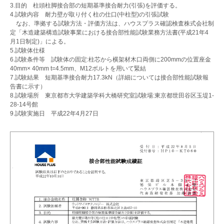
3.目的 柱頭柱脚接合部の短期基準接合耐力(引張)を評価する。
4.試験内容 耐力壁が取り付く柱の仕口(中柱型)の引張試験
なお、準拠する試験方法・評価方法は、ハウスプラス確認検査株式会社制
定「木造建築構造試験事業における接合部性能試験業務方法書(平成21年4
月1日制定)」による。
5.試験体仕様
6.試験条件等 試験体の固定:柱芯から横架材木口両側に200mmの位置座金
40mm× 40mm t=4.5mm、M12ボルトを用いて緊結
7.試験結果 短期基準接合耐力17.3kN（詳細については接合部性能試験報
告書に示す）
8.試験場所 東京都市大学建築学科大橋研究室試験場:東京都世田谷区玉堤1-
28-14号館
9.試験実施日 平成22年4月27日