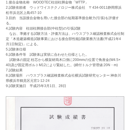
1.接合金物名称 WOODTEC柱頭柱脚金物「WTTP」
2.試験依頼者 ウッドワイステクノロジー株式会社 〒434-0011静岡県浜
松市浜北区上島457-10
3.目的 当該接合金物を用いた接合部の短期基準接合耐力(引張)を評価す
る。
4.試験内容 柱頭柱脚接合部(中柱型)の引張試験
なお、準拠する試験方法・評価方法は、ハウスプラス確認検査株式会社制
定「木造建築構造試験事業における接合部性能試験業務方法書(平成21年4
月1日制定)」による。
5.試験体仕様
6.試験条件等 試験体は実状に合わせた仕様とした。
試験体の固定:柱芯から横架材両木口側に200mmの位置で角座金(W4.5×
40)及び固定用ボルトM12により緊結した。(締付トルク管理値:20N・m)
7.試験結果
8.試験場所 ハウスプラス確認検査株式会社横浜試験研究センター:神奈川
県横浜市鶴見区元官1-12-24
9.試験実施日 平成25年3月1日、28日