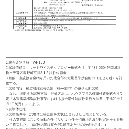
1.接合金物名称 WH15S
2.試験依頼者 ウッドワイステクノロジー株式会社 〒437-0604静岡県浜
松市天竜区春野町宮川3-1 2.試験依頼者
3.目的 当該接合金物を用いた接合部の短期基準接合耐力（逆せん断）を評
価する。
4.試験内容 横架材端部接合部（柱―梁型）の逆せん断試験
なお、準拠する試験方法・評価方法は、ハウスプラス確認検査株式会社制
定「木造建築構造試験事業における接合部性能試験業務方法書（平成21年4
月1日制定）」による。
5.試験体仕様
6.試験条件等 試験体は接合部を実状|こ合わせた仕様としている。
柱の支持部にズレや回転が生じないよう住を拘束治具及び固定用座金を用
いて拘束した。（試験結果は接合部1箇所あたりの数値を示す。）