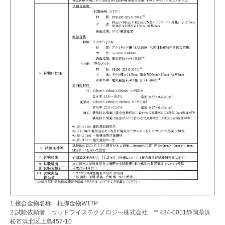
1.接合金物名称 柱脚金物WTTP
2.試験依頼者 ウッドフイステクノロジー株式会社 〒434-0011静岡県浜
松市浜北区上島457-10