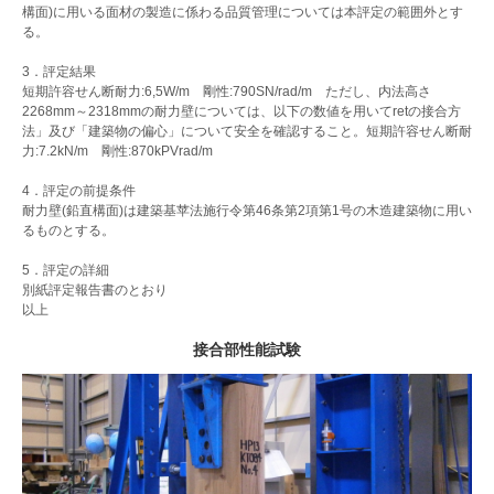
構面)に用いる面材の製造に係わる品質管理については本評定の範囲外とす
る。
3
．
評定結果
短期許容せん断耐力:6,5W/m 剛性:790SN/rad/m ただし、内法高さ
2268mm～2318mmの耐力壁については、以下の数値を用いてretの接合方
法」及び「建築物の偏心」について安全を確認すること。短期許容せん断耐
力:7.2kN/m 剛性:870kPVrad/m
4
．
評定の前提条件
耐力壁(鉛直構面)は建築基苹法施行令第46条第2項第1号の木造建築物に用い
るものとする。
5
．
評定の詳細
別紙評定報告書のとおり
以上
接合部性能試験