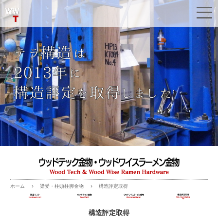
梁受・柱頭柱脚金物
構造評定取得
ホーム
構造評定取得