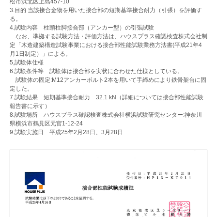
松市浜北区上島457-10
3.目的 当該接合金物を用いた接合部の短期基準接合耐力（引張）を評価す
る。
4.試験内容 柱頭柱脚接合部（アンカー型）の引張試験
なお、準拠する試験方法・評価方法は、ハウスプラス確認検査株式会社制
定「木造建築構造試験事業における接合部性能試験業務方法書(平成21年4
月1日制定）」による。
5,試験体仕様
6.試験条件等 試験体は接合部を実状に合わせた仕様としている。
試験体の固定:M12アンカーボルト2本を用いて手締めにより鉄骨架台に固
定した。
7.試験結果 短期基準接合耐力 32.1 kN（詳細については接合部性能試験
報告書に示す）
8.試験場所 ハウスプラス確認検査株式会社横浜試験研究センター:神奈川
県横浜市鶴見区元官1-12-24
9.試験実施日 平成25年2月28日、3月28日