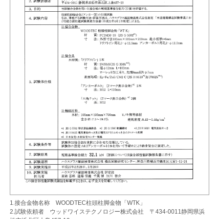
1.接合金物名称 WOODTEC柱頭柱脚金物「WTK」
2.試験依頼者 ウッドワイステクノロジー株式会社 〒434-0011静岡県浜